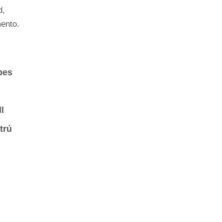
d,
ento.
bes
l
trú