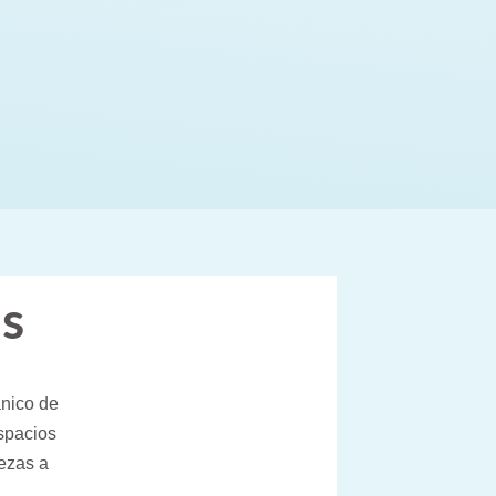
as
anico de
espacios
iezas a