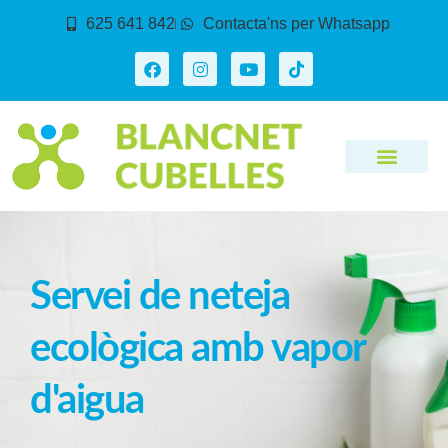
625 641 842
Contacta'ns per Whatsapp
Servei de neteja
ecològica amb vapor
d'aigua